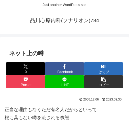
Just another WordPress site
品川心療内科(ソナリオン)784
ネット上の噂
X
Facebook
はてブ
Pocket
LINE
コピー
2008.12.06
2023.09.30
正当な理由もなくただ有名人だからといって
根も葉もない噂を流される事態