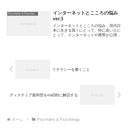
境の重要な一面となっている。ここでは
その現状を書き留めておきたい。特にこ
こ十年くらいの社会の変化は情報化と少
インターネットとこころの悩み
Psychiatry & Psychology
子高齢化で説明される傾向...
ver.3
インターネットとこころの悩み 現代日
本に生きる我々にとって、特に若い人に
とって、インターネットや携帯が心理的
環境の重要な一面となっている。ここで
はその現状を書き留めておきたい。特に
ここ十年くらいの社会の変化は情報化と
少子高齢化で説明される傾...
リテラシーを磨くこと
ディスチミア親和型をmaD的に解説する
ホーム
Psychiatry & Psychology