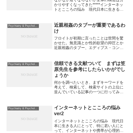
かりやすくなってきた*****インターネッ
トとこころの悩み 現代日本に生きる
我々にとって、インターネットや携帯は
心理的環境の重要な一部であり、こころ
の悩みの原因のひとつとなっている。実
近親相姦のタブーが重要であるわ
Psychiatry & Psychology
証的な記述ではないの...
け
フロイトが初期に言ったことは世間を驚
かせた。無意識とか性的欲望の抑圧とか
近親相姦のタブー、エディプス・コンプ
レックス、口唇期、肛門期、性器期な
ど。後半期のフロイトはとっても難しく
なり、弟子たちはさらに思弁的になって
信頼できる文献ついて まずは笠
Psychiatry & Psychology
いくのだが、初期のフロイト...
原先生を参考にしたらいかがでし
ょうか
何かを調べたいとき、まずキーワードを
考えて、検索して、検索サイトの上位に
並んでいている記事の一つに行ってみる
と思います。専門家ならば、もちろん、
そのサイトがどのような性格のものであ
るか、記事が書かれた時期はいつか、正
インターネットとこころの悩み
Psychiatry & Psychology
確さはどのくらいか、流派...
ver2
インターネットとこころの悩み 現代日
本に生きる人にとって、特に若い人にと
って、インターネットや携帯が心理的環