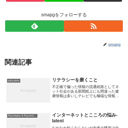
smapgをフォローする
smapg
関連記事
リテラシーを磨くこと
education
不正確で偏った情報の流通経路としてネ
ット社会がある新聞紙上にも間違った健
康情報は多いしテレビでも極端な情報が
時々流れて多くの人が迷惑するどれも規
制対象というよりは、自己責任の範囲の
ものが多い結局のところ、ネットリテラ
シーやメディアリテラシー...
インターネットとこころの悩み-
Psychiatry & Psychology
latest
なかなか短くならないが全体の構造は分