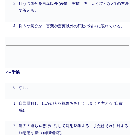
3
抑うつ気分を言葉以外 (表情、態度、声、よく泣くなど) の方法
で訴える。
4
抑うつ気分が、言葉や言葉以外の行動の端々に現れている。
2 – 罪業
0
なし。
1
自己批難し、ほかの人を気落ちさせてしまうと考える (自責
感)。
2
過去の過ちや悪行に対して沈思黙考する、またはそれに対する
罪悪感を持つ (罪業念慮)。