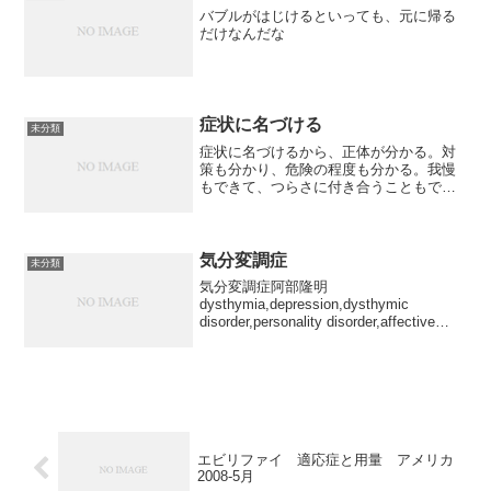
バブルがはじけるといっても、元に帰る
だけなんだな
症状に名づける
未分類
症状に名づけるから、正体が分かる。対
策も分かり、危険の程度も分かる。我慢
もできて、つらさに付き合うこともでき
るようになる。まず名づけて正体を知る
ことだ。
気分変調症
未分類
気分変調症阿部隆明
dysthymia,depression,dysthymic
disorder,personality disorder,affective
disorder1.はじめに ICD-10によれば,気分
変調症とは,個々のエピソ...
エビリファイ 適応症と用量 アメリカ
2008-5月