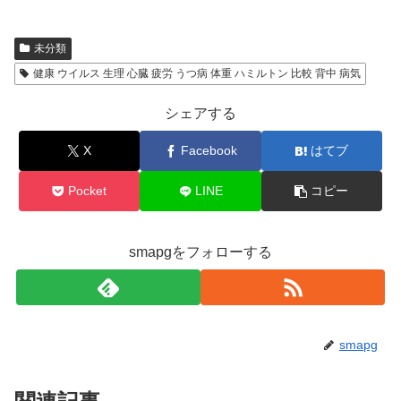
未分類
健康 ウイルス 生理 心臓 疲労 うつ病 体重 ハミルトン 比較 背中 病気
シェアする
X
Facebook
はてブ
Pocket
LINE
コピー
smapgをフォローする
smapg