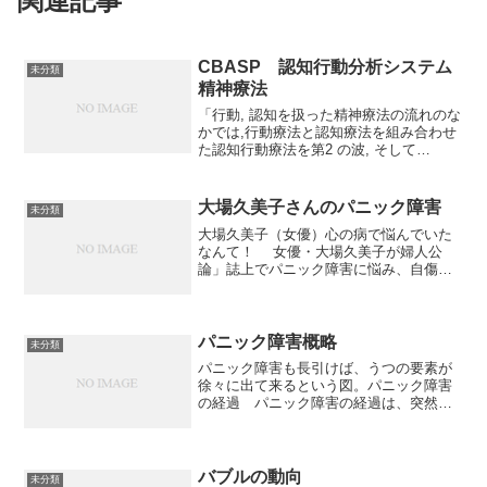
関連記事
CBASP 認知行動分析システム
未分類
精神療法
「行動, 認知を扱った精神療法の流れのな
かでは,行動療法と認知療法を組み合わせ
た認知行動療法を第2 の波, そして
CBASP をはじめとする1990年代後半よ
り台頭してきた手法を第3 の波」と自ら
を紹介している。以下に見るように、私
大場久美子さんのパニック障害
未分類
の立場か...
大場久美子（女優）心の病で悩んでいた
なんて！ 女優・大場久美子が婦人公
論」誌上でパニック障害に悩み、自傷行
為にまで及んでいたことを告白した。今
年、芸能生活３５年。つい２カ月前には
記念イベントで久々にホットパンツ姿を
披露し、「気持ち悪くなら...
パニック障害概略
未分類
パニック障害も長引けば、うつの要素が
徐々に出て来るという図。パニック障害
の経過 パニック障害の経過は、突然の
パニック発作に始まる。発作を経験する
と、再び発作が起こるのではないかとい
う予期不安が形成される。予期不安のた
め、パニック発作が起こる...
バブルの動向
未分類