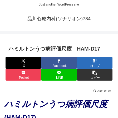
Just another WordPress site
品川心療内科(ソナリオン)784
ハミルトンうつ病評価尺度 HAM-D17
X
Facebook
はてブ
Pocket
LINE
コピー
2008.06.07
ハミルトンうつ病評価尺度
(HAM-D17)