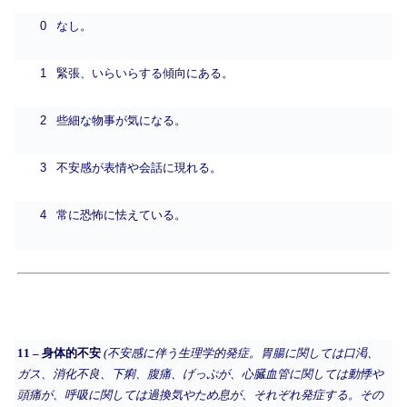
0
なし。
1
緊張、いらいらする傾向にある。
2
些細な物事が気になる。
3
不安感が表情や会話に現れる。
4
常に恐怖に怯えている。
11 – 身体的不安
(不安感に伴う生理学的発症。胃腸に関しては口渇、
ガス、消化不良、下痢、腹痛、げっぷが、心臓血管に関しては動悸や
頭痛が、呼吸に関しては過換気やため息が、それぞれ発症する。その