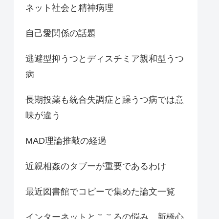
ネット社会と精神病理
自己愛関係の話題
逃避型抑うつとディスチミア親和型うつ
病
長期投薬も統合失調症と躁うつ病では意
味が違う
MAD理論推敲の経過
近親相姦のタブーが重要であるわけ
最近図書館でコピーで集めた論文一覧
インターネットとこころの悩み 新橋心