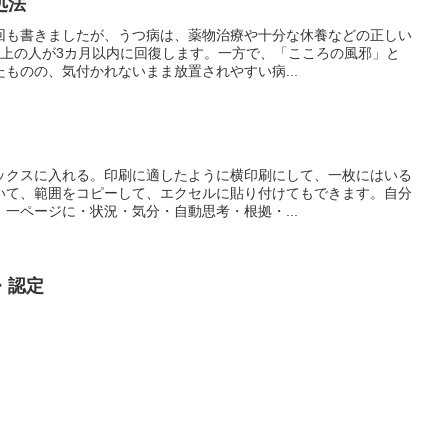
処法
回も書きましたが、うつ病は、薬物治療や十分な休養などの正しい
以上の人が3カ月以内に回復します。一方で、「こころの風邪」と
ものの、気付かれないまま放置されやすい病...
ックスに入れる。印刷に適したように横印刷にして、一枚にはいる
いて、範囲をコピーして、エクセルに貼り付けてもできます。自分
一ページに・状況・気分・自動思考・根拠・...
・認定