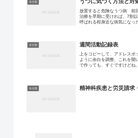
うつに気づく方法と対
未分類
放置すると危険なうつ病 前
治療を早期に受ければ、7割
呼ばれる程身近な病気になった
週間活動記録表
未分類
上をコピーして、アドレスボ
ように余白を調整。これを開
で作っても、すぐですけどね。
精神科疾患と労災請求
未分類