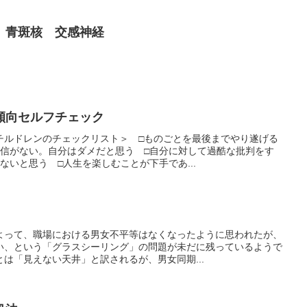
 青斑核 交感神経
傾向セルフチェック
チルドレンのチェックリスト＞ □ものごとを最後までやり遂げる
自信がない。自分はダメだと思う □自分に対して過酷な批判をす
ないと思う □人生を楽しむことが下手であ...
よって、職場における男女不平等はなくなったように思われたが、
い、という「グラスシーリング」の問題が未だに残っているようで
は「見えない天井」と訳されるが、男女同期...