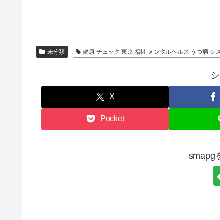
未分類
健康 チェック 東京 福祉 メンタルヘルス うつ病 シ
シ
X
Pocket
smap