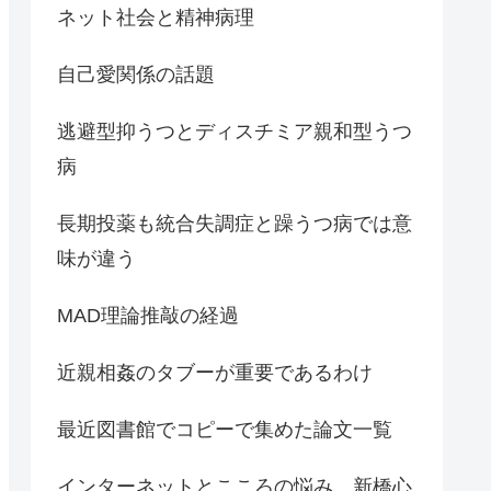
ネット社会と精神病理
自己愛関係の話題
逃避型抑うつとディスチミア親和型うつ
病
長期投薬も統合失調症と躁うつ病では意
味が違う
MAD理論推敲の経過
近親相姦のタブーが重要であるわけ
最近図書館でコピーで集めた論文一覧
インターネットとこころの悩み 新橋心