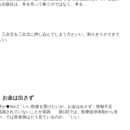
出版社は、本を売って稼ぐのではなく、本を...
、三次元を二次元に押し込んでしまう力といい、割りきりができて
しい。
、お金は出さず
か◆Vol.2「いい医療を受けたいが、お金は出さず」情報不足
認識されていないことが原因 第1回では、医療提供体制から見
、では患者側はどう見ているのか。「いい...