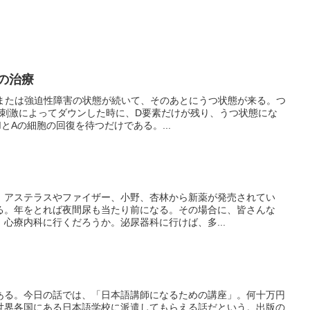
の治療
態または強迫性障害の状態が続いて、そのあとにうつ状態が来る。つ
し刺激によってダウンした時に、D要素だけが残り、うつ状態にな
とAの細胞の回復を待つだけである。...
、アステラスやファイザー、小野、杏林から新薬が発売されてい
る。年をとれば夜間尿も当たり前になる。その場合に、皆さんな
心療内科に行くだろうか。泌尿器科に行けば、多...
ある。今日の話では、「日本語講師になるための講座」。何十万円
世界各国にある日本語学校に派遣してもらえる話だという。出版の