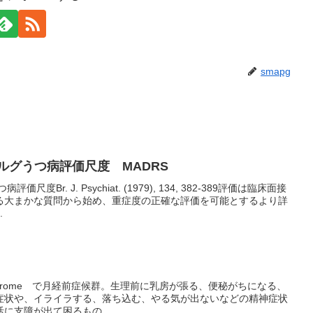
smapg
ルグうつ病評価尺度 MADRS
Br. J. Psychiat. (1979), 134, 382-389評価は臨床面接
る大まかな質問から始め、重症度の正確な評価を可能とするより詳
.
l Syndrome で月経前症候群。生理前に乳房が張る、便秘がちになる、
症状や、イライラする、落ち込む、やる気が出ないなどの精神症状
に支障が出て困るもの...