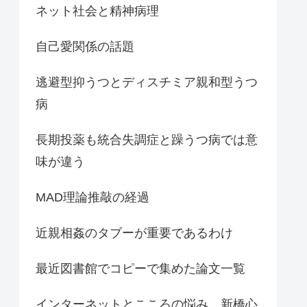
ネット社会と精神病理
自己愛関係の話題
逃避型抑うつとディスチミア親和型うつ
病
長期投薬も統合失調症と躁うつ病では意
味が違う
MAD理論推敲の経過
近親相姦のタブーが重要であるわけ
最近図書館でコピーで集めた論文一覧
インターネットとこころの悩み 新橋心