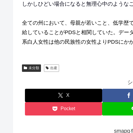
しかしひどい場合になると無理心中のような
全ての州において、母親が若いこと、低学歴
給していることがPDSと相関していた。データ
系白人女性は他の民族性の女性よりPDSにか
未分類
出産
シ
X
Pocket
smap