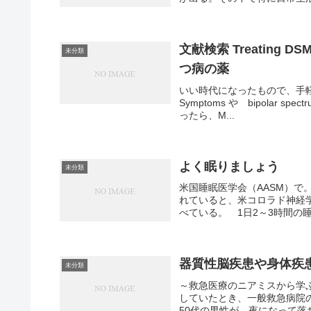
文献検索 Treating DSM-
未分類
つ病の薬
いい時代になったもので、手軽にできる
Symptoms や bipolar 
ったら、M...
よく眠りましょう
未分類
米国睡眠医学会（AASM）
れていると、米コロラド神経学
べている。 1日2～3時間の睡
器質性脳疾患や身体疾
未分類
～救急医療のニアミスから学
していたとき、一般救急病院
50代の男性が、夜になって落