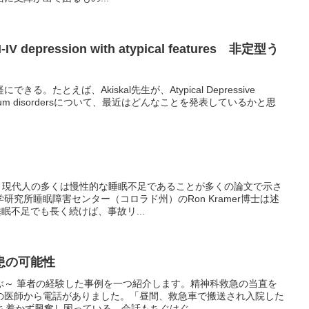
IV depression with atypical features 非定型う
。たとえば、Akiskal先生が、Atypical Depressive
spectrum disordersについて、最近はどんなことを発表しているかと思
で。現代人の多くは慢性的な睡眠不足であることが多くの論文で示さ
研究所睡眠障害センター（コロラド州）のRon Kramer博士は述
眠不足でも長く続けば、事故リ...
患の可能性
ぶ～ 筆者の経験した事例を一つ紹介します。精神科救急の当直を
の医師から電話がありました。「昼間、救急車で搬送され入院した
ち着かず興奮し困っている。会話もちぐはぐ...