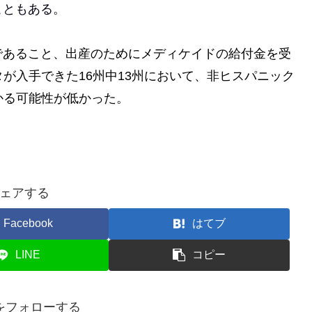
こともある。
であること、出産のためにメディケイドの給付金を受
が入手できた16州中13州において、非ヒスパニック
かる可能性が低かった。
ェアする
Facebook
はてブ
LINE
コピー
gをフォローする