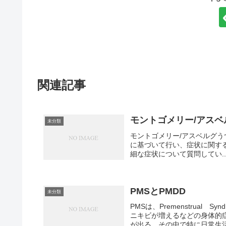
関連記事
モントゴメリー/アスベ
未分類
モントゴメリー/アスベルグうつ病評価尺度
に基づいて行い、症状に関す
細な症状について質問してい..
PMSとPMDD
未分類
PMSは、Premenstrua
ニキビが増えるなどの身体的
が出る。その中で特に日常生活