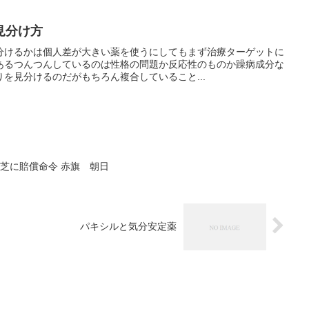
見分け方
分けるかは個人差が大きい薬を使うにしてもまず治療ターゲットに
あるつんつんしているのは性格の問題か反応性のものか躁病成分な
を見分けるのだがもちろん複合していること...
東芝に賠償命令 赤旗 朝日
パキシルと気分安定薬