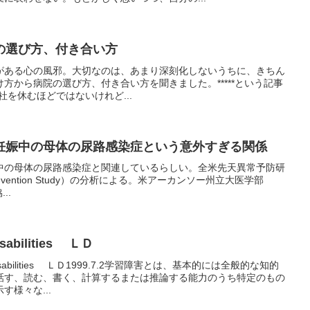
の選び方、付き合い方
がある心の風邪。大切なのは、あまり深刻化しないうちに、きちん
方から病院の選び方、付き合い方を聞きました。*****という記事
会社を休むほどではないけれど...
妊娠中の母体の尿路感染症という意外すぎる関係
中の母体の尿路感染症と関連しているらしい。全米先天異常予防研
ects Prevention Study）の分析による。米アーカンソー州立大医学部
..
sabilities ＬＤ
isabilities ＬＤ1999.7.2学習障害とは、基本的には全般的な知的
話す、読む、書く、計算するまたは推論する能力のうち特定のもの
様々な...