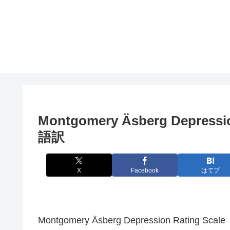
Montgomery Äsberg Depres
語訳
X
Facebook
はてブ
Montgomery Äsberg Depression Rating