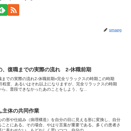
smapg
の、復職までの実際の流れ 2-休職前期
までの実際の流れ2-休職前期=完全リラックスの時期この時期
ヶ月程度、あるいはそれ以上になりますが、完全リラックスの時期
ら、普段できなかったあのことをしよう、な...
ん主体の共同作業
心の形や仕組み（病理構造）を自分の目に見える形に変換し、自分
ることにある。その場合、やはり言葉が重要である。多くの患者さ
に表わせない。もどかしく思いつつ、自分の...