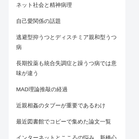
ネット社会と精神病理
自己愛関係の話題
逃避型抑うつとディスチミア親和型うつ
病
長期投薬も統合失調症と躁うつ病では意
味が違う
MAD理論推敲の経過
近親相姦のタブーが重要であるわけ
最近図書館でコピーで集めた論文一覧
インターネットとこころの悩み 新橋心