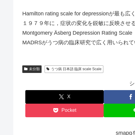
Hamilton rating scale for depressio
１９７９年に，症状の変化を鋭敏に反映させ
Montgomery Äsberg Depression Rati
MADRSがうつ病の臨床研究で広く用いられて
未分類
うつ病 日本語 臨床 scale Scale
シ
X
Pocket
smap