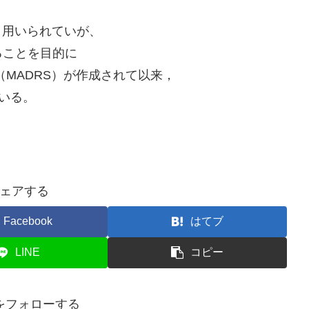
nが最も広く用いられていが、
ることを目的に
ng Scale（MADRS）が作成されて以来，
いる。
ェアする
Facebook
はてブ
LINE
コピー
gをフォローする