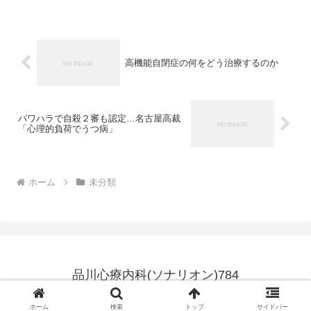
なにきれいにまとめることが出来るの
に、こんなに間違いを書いているとは、
どういうことなのだろうと不...
高機能自閉症の何をどう治療するのか
パワハラで自殺２審も認定…名古屋高裁
「心理的負荷でうつ病」
ホーム
未分類
品川心療内科(ソナリオン)784
© 2007 品川心療内科(ソナリオン)784.
ホーム
検索
トップ
サイドバー