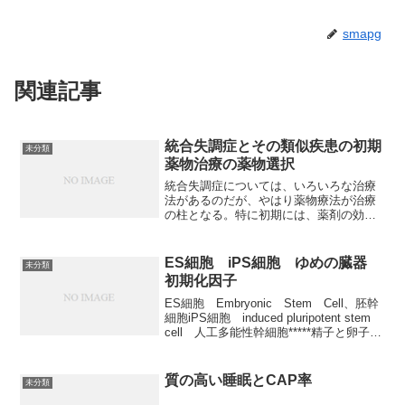
smapg
関連記事
統合失調症とその類似疾患の初期
未分類
薬物治療の薬物選択
統合失調症については、いろいろな治療
法があるのだが、やはり薬物療法が治療
の柱となる。特に初期には、薬剤の効果
も期待できるし、その後の再発の防止も
期待できるので、初期の治療が特に大切
である。正直言って、昔の薬は、副作用
ES細胞 iPS細胞 ゆめの臓器
未分類
がきつかった。代表的な薬...
初期化因子
ES細胞 Embryonic Stem Cell、胚幹
細胞iPS細胞 induced pluripotent stem
cell 人工多能性幹細胞*****精子と卵子が
受精した直後の受精卵は、単細胞です
が、それはいずれ細胞分裂して分化し
て、...
質の高い睡眠とCAP率
未分類