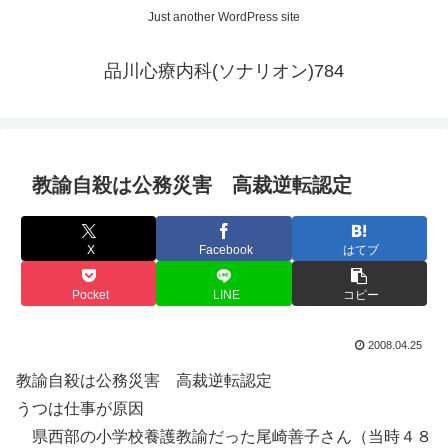
Just another WordPress site
品川心療内科(ソナリオン)784
教諭自殺は公務災害 高裁逆転認定
X
Facebook
はてブ
Pocket
LINE
コピー
2008.04.25
教諭自殺は公務災害 高裁逆転認定
うつは仕事が原因
県西部の小学校養護教諭だった尾崎善子さん（当時４８