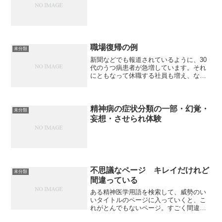
職場復帰の例
未分類
新聞などでも報道されているように、30
代のうつ病患者が急増しています。それ
にともなって休職する社員も増え、なか
なか職場復帰できないケースを多く見か
けます。そのため、「一度うつ病になる
と、以前と同じように働くことはできな
い」という誤解も生じて...
精神病の症状分類の一部・幻覚・
未分類
妄想・させられ体験
不思議なページ キレイだけれど
未分類
間違っている
ある精神医学用語を検索して、威勢のい
いタイトルのページに入っていくと、こ
れがとんでもないページ。すごく間違っ
ているのだけれど、すごくキレイ。こん