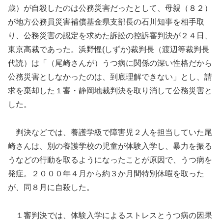
歳）が自殺したのは公務災害だったとして、母親（８２）
が地方公務員災害補償基金県支部長の石川知事を相手取
り、公務災害の認定を求めた訴訟の控訴審判決が２４日、
東京高裁であった。浜野惺(しずか)裁判長（渡辺等裁判長
代読）は「（尾崎さんが）うつ病に関係の深い性格だから
公務災害としなかったのは、到底理解できない」とし、請
求を棄却した１審・静岡地裁判決を取り消して公務災害と
した。
判決などでは、養護学級で障害児２人を担当していた尾
崎さんは、別の養護学校の児童が体験入学し、暴力を振る
うなどの行動を取るようになったことが原因で、うつ病を
発症。２０００年４月から約３か月間特別休暇を取った
が、同８月に自殺した。
１審判決では、体験入学によるストレスとうつ病の因果