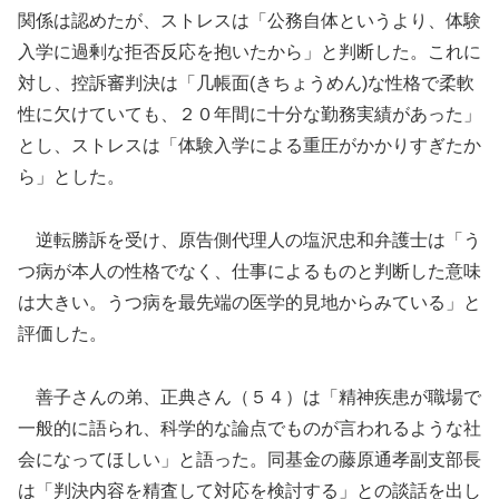
関係は認めたが、ストレスは「公務自体というより、体験
入学に過剰な拒否反応を抱いたから」と判断した。これに
対し、控訴審判決は「几帳面(きちょうめん)な性格で柔軟
性に欠けていても、２０年間に十分な勤務実績があった」
とし、ストレスは「体験入学による重圧がかかりすぎたか
ら」とした。
逆転勝訴を受け、原告側代理人の塩沢忠和弁護士は「う
つ病が本人の性格でなく、仕事によるものと判断した意味
は大きい。うつ病を最先端の医学的見地からみている」と
評価した。
善子さんの弟、正典さん（５４）は「精神疾患が職場で
一般的に語られ、科学的な論点でものが言われるような社
会になってほしい」と語った。同基金の藤原通孝副支部長
は「判決内容を精査して対応を検討する」との談話を出し