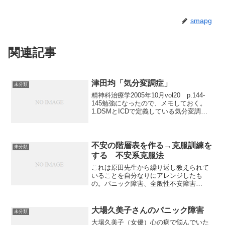
smapg
関連記事
津田均「気分変調症」
未分類
精神科治療学2005年10月vol20 p.144-
145勉強になったので、メモしておく。
1.DSMとICDで定義している気分変調症
は、様々な病態が混合した診断カテゴリ
ーである。細分化した診断が必要。2.感
情病圏に属する気分変調章 2-1 ...
不安の階層表を作る→克服訓練を
未分類
する 不安系克服法
これは原田先生から繰り返し教えられて
いることを自分なりにアレンジしたも
の。パニック障害、全般性不安障害
（GAD）、社会不安障害（SAD）、強迫
性障害（OCD）について。1.まず病気の
仕組みを理解していただいて、強迫行動
大場久美子さんのパニック障害
未分類
を繰り返していれば、ま...
大場久美子（女優）心の病で悩んでいた