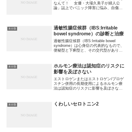
なんて！ 女優・大場久美子が婦人公
論」誌上でパニック障害に悩み、自傷行
為にまで及んでいたことを告白した。今
年、芸能生活３５年。つい２カ月前には
記念イベントで久々にホットパンツ姿を
披露し、「気持ち悪くなら...
過敏性腸症候群（IBS:Irritable
未分類
bowel syndrome）の診断と治療
過敏性腸症候群（IBS:Irritable bowel
syndrome）は心身症の代表的なもので、
便秘型と下痢型と、その交代型があり、
検査をしても器質性異常がみつからない
ものを言う。【診断】IBSのRome Ⅱ 診
断基準がある腹痛あるいは...
ホルモン療法は認知症のリスクに
未分類
影響を及ぼさない
エストロゲンまたはエストロゲン/プロゲ
スチン併用の長期使用によるホルモン療
法は認知症のリスクに影響を及ぼさない
ようだとの報告。*****高齢になって認知
症になるので、性ホルモンの減少が関係
しているのではないか、だとすれば、何
くわしいセロトニン2
未分類
かの理由で性ホル...