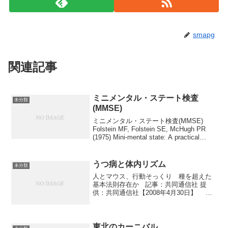
smapg
関連記事
ミニメンタル・ステート検査
未分類
(MMSE)
ミニメンタル・ステート検査(MMSE)
Folstein MF, Folstein SE, McHugh PR
(1975) Mini-mental state: A practical
method for grading the cog...
うつ病と体内リズム
未分類
人とマウス、行動そっくり 種を超えた
基本法則存在か 記事：共同通信社 提
供：共同通信社【2008年4月30日】 マ
ウスと人間の行動は動きの速さを別にす
れば、休息の取り方などのパターンが全
く同じであることを大阪バイオサイエン
ス研究所（大...
東北のカーニバル