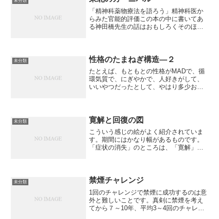
未分類
「精神科薬物療法を語ろう」精神科医か
らみた官能的評価この本の中に書いてあ
る神田橋先生の話はおもしろくそのほか
の先生の発言も参考になった。ただ、奄
美、石垣、鹿児島の精神病理の特殊性に
触れて、いるのだが、その中で東北はお
相撲さんが出ていて執着気...
性格のたまねぎ構造―２
未分類
たとえば、もともとの性格がMADで、循
環気質で、にぎやかで、人好きがして、
いいやつだったとして、やはり多少おせ
っかいだし、俗世間的なところがあるの
で、超俗的な人に憧れたりするものだ。
そこで性格は一つの戦略として、純朴な
MAD(チクロチーム)...
寛解と回復の図
未分類
こういう感じの絵がよく紹介されていま
す。期間にはかなり幅があるものです。
「症状の消失」のところは、「寛解」と
も呼ばれます。「症状のぶり返し」は
「再燃」とも呼ばれます。寛解、再燃が
セットで、回復、再発がセットです。 回
復という言葉と、治癒、完...
禁煙チャレンジ
未分類
1回のチャレンジで禁煙に成功するのは意
外と難しいことです。真剣に禁煙を考え
てから７～10年、平均3～4回のチャレン
ジを経て生涯禁煙者になることが報告さ