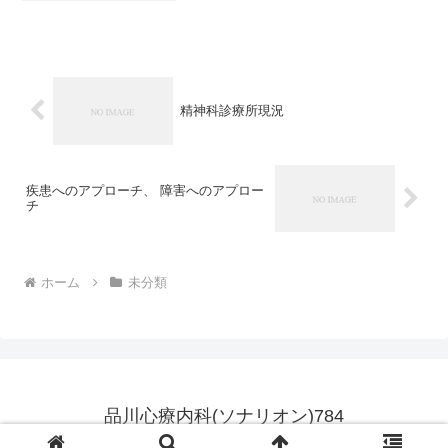
れています。禁煙はよく登山に例えられ
ます。イギリスの版画家であったウィン
パーはマッターホル...
精神科診療所現況
疾患へのアプローチ、 障害へのアプロー
チ
ホーム
未分類
品川心療内科(ソナリオン)784
© 2007 品川心療内科(ソナリオン)784.