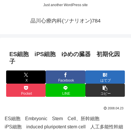
Just another WordPress site
品川心療内科(ソナリオン)784
ES細胞 iPS細胞 ゆめの臓器 初期化因
子
X
Facebook
はてブ
Pocket
LINE
コピー
2008.04.23
ES細胞 Embryonic Stem Cell、胚幹細胞
iPS細胞 induced pluripotent stem cell 人工多能性幹細