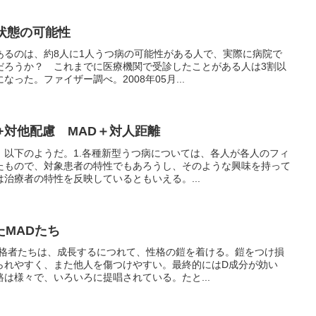
状態の可能性
あるのは、約8人に1人うつ病の可能性がある人で、実際に病院で
だろうか？ これまでに医療機関で受診したことがある人は3割以
った。ファイザー調べ。2008年05月...
+対他配慮 MAD＋対人距離
、以下のようだ。1.各種新型うつ病については、各人が各人のフィ
たもので、対象患者の特性でもあろうし、そのような興味を持って
治療者の特性を反映しているともいえる。...
MADたち
性格者たちは、成長するにつれて、性格の鎧を着ける。鎧をつけ損
られやすく、また他人を傷つけやすい。最終的にはD成分が効い
は様々で、いろいろに提唱されている。たと...