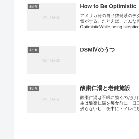
How to Be Optimis
未分類
アメリカ発の自己啓発系のテ
気がする。たとえば、こんな感
OptimisticWhile being skeptical
DSMⅣのうつ
未分類
酸棗仁湯と老健施設
未分類
酸棗仁湯は不眠に効くのだけ
生は酸棗仁湯を毎食前に一日
残らないし、夜中にトイレに起