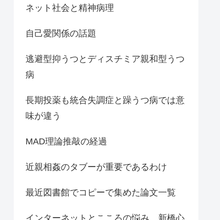
ネット社会と精神病理
自己愛関係の話題
逃避型抑うつとディスチミア親和型うつ
病
長期投薬も統合失調症と躁うつ病では意
味が違う
MAD理論推敲の経過
近親相姦のタブーが重要であるわけ
最近図書館でコピーで集めた論文一覧
インターネットとこころの悩み 新橋心