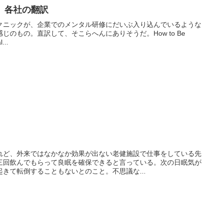
tic 各社の翻訳
クニックが、企業でのメンタル研修にだいぶ入り込んでいるような
じのもの。直訳して、そこらへんにありそうだ。How to Be
...
れど、外来ではなかなか効果が出ない老健施設で仕事をしている先
三回飲んでもらって良眠を確保できると言っている。次の日眠気が
きて転倒することもないとのこと。不思議な...