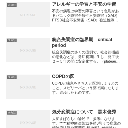
アレルギーの学習と不安の学習
未分類
不安の病理は学習の障害という色彩があ
るパニック障害全般性不安障害（GAD）
PTSD社会不安障害（SAD）強迫性障害
（OCD）など、本来は強い学習をすべき
ではない場面で、長期に残る学習をして
しまった結果であると見ることもできる
だろう。PTSD...
統合失調症の臨界期 critical
未分類
period
統合失調症の多くの症例で、社会的機能
の悪化などは、発症初期に生じ、発症後
２～５年の間に安定化する。（plateau
effect という。）再発は最初の２年間に
高率に起こる。75％近くが５年以内に再
発している。患者本人や家族への心理社
COPDの図
未分類
会的影...
COPDと喘息をきちんと区別しようとの
こと。スピリーバという薬で楽になりま
す。進歩したものです。
気分変調症について 黒木俊秀
未分類
大変すばらしい論述で、参考になりま
す。*****精神療法第32巻第3号うつ病態の
精神療法気分変調症-精神療法が無効な慢