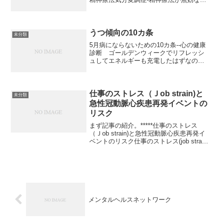
性“軽症”うつ病?-黒木俊秀I 気分変調症
という病名は馴染みにくい 正直、そう思
います。本号の特集「うつ病態の精神療
法」で...
うつ傾向の10カ条
未分類
5月病にならないための10カ条--心の健康
診断 ゴールデンウィークでリフレッシ
ュしてエネルギーも充電したはずなの
に、なぜだか気が重くて会社に行くのが
おっくうだ…… なんて人いませんか？
こんな症状に見舞われたとき、「も、も
しや！？ 5月病か...
仕事のストレス（Ｊob strain)と
未分類
急性冠動脈心疾患再発イベントの
リスク
まず記事の紹介。*****仕事のストレス
（Ｊob strain)と急性冠動脈心疾患再発イ
ベントのリスク仕事のストレス(job strain)
が、心筋梗塞の2次予防にも重要であるこ
とを示す前向き研究のエビデンスが発表
された。 これまでにも、仕...
メンタルヘルスネットワーク