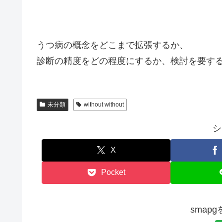
うつ病の概念をどこまで拡張するか、
診断の精度をどの程度にするか、検討を要す
未分類
without without
シ
X
Pocket
smap