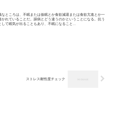
議なところは、不眠または仮眠とか食欲減退または食欲亢進とか一
書かれていることだ。躁病とどう違うのかということになる。抗う
して眠気が出ることもあり、不眠になること...
ストレス耐性度チェック