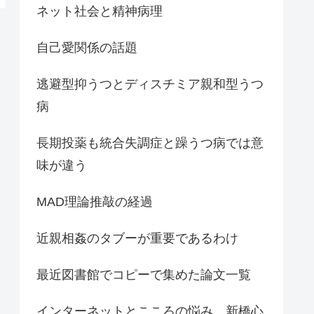
ネット社会と精神病理
自己愛関係の話題
逃避型抑うつとディスチミア親和型うつ
病
長期投薬も統合失調症と躁うつ病では意
味が違う
MAD理論推敲の経過
近親相姦のタブーが重要であるわけ
最近図書館でコピーで集めた論文一覧
インターネットとこころの悩み 新橋心