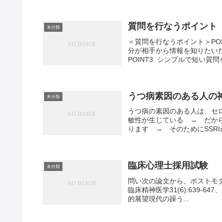
質問を行なうポイント
未分類
＜質問を行なうポイント＞POI
分が相手から情報を知りたい
POINT3 シンプルで短い質
うつ病素因のある人の
未分類
うつ病の素因のある人は、セ
敏性が生じている → だか
ります → そのためにSSR
臨床心理士採用試験
未分類
問い次の論文から、ポストモダンと
臨床精神医学31(6):639-64
的展望現代の躁う...