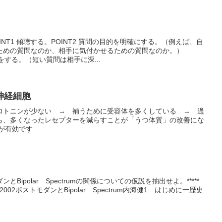
NT1 傾聴する。POINT2 質問の目的を明確にする。（例えば、自
ための質問なのか、相手に気付かせるための質問なのか。）
問をする。（短い質問は相手に深...
神経細胞
ロトニンが少ない → 補うために受容体を多くしている → 過
ら、多くなったレセプターを減らすことが「うつ体質」の改善にな
Iが有効です
Bipolar Spectrumの関係についての仮説を抽出せよ。*****
7、2002ポストモダンとBipolar Spectrum内海健1 はじめに一歴史