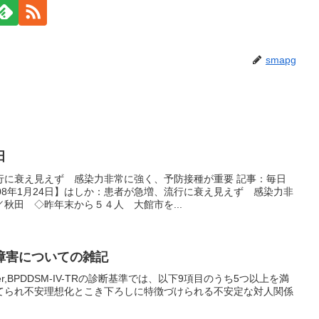
smapg
田
行に衰え見えず 感染力非常に強く、予防接種が重要 記事：毎日
08年1月24日】はしか：患者が急増、流行に衰え見えず 感染力非
秋田 ◇昨年末から５４人 大館市を...
障害についての雑記
ty Disorder,BPDDSM-IV-TRの診断基準では、以下9項目のうち5つ以上を満
てられ不安理想化とこき下ろしに特徴づけられる不安定な対人関係