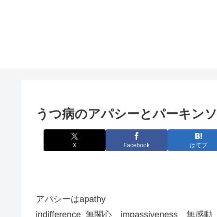
うつ病のアパシーとパーキン
X
Facebook
はてブ
アパシーはapathy
indifference 無関心 impassiveness