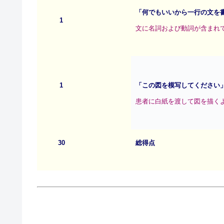
「何でもいいから一行の文を
1
文に名詞および動詞が含まれて
1
「この図を模写してください
患者に白紙を渡して図を描くよう
30
総得点