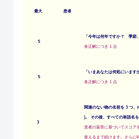
最大
患者
「今年は何年ですか？ 季節
5
各正解につき 1 点
「いまあなたは何処にいますか
5
各正解につき 1 点
関連のない物の名前を 3 つ
)。 その後、すべての単語名
3
患者の返答に基づいてスコアをつ
覚えるまで続けます。さらに