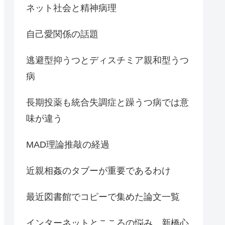
ネット社会と精神病理
自己愛関係の話題
逃避型抑うつとディスチミア親和型うつ
病
長期投薬も統合失調症と躁うつ病では意
味が違う
MAD理論推敲の経過
近親相姦のタブーが重要であるわけ
最近図書館でコピーで集めた論文一覧
インターネットとこころの悩み 新橋心