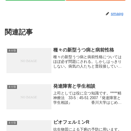
smapg
関連記事
種々の新型うつ病と病前性格
未分類
種々の新型うつ病と病前性格については
ほぼ必ず問題にされる。しかしはっきり
しない。病気の人たちと普段接してい
て、次第に形成されてきた知恵をまとめ
る人たちがいて、病前性格論としてまと
められている。執着気質、メランコリー
タイプ、循環気質、シゾチー...
発達障害と学生相談
未分類
上司としては役に立つ知識です。*****精
神療法 33-5 : 45-51 2007『発達障害と
学生相談』 香川大学はじめ
に 平成17年4月に 「発達障害者支援
法」 が施行された。 この中には大学で
の支援についても触れられており、「...
ビオフェルミンR
未分類
抗生物質による下痢の予防に用います。