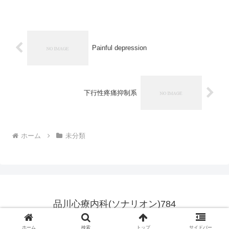
いのでしょうか。 荻原：これまでたくさ
んの企業に対し、心の病の予防や早期発
見などのためのEA...
Painful depression
下行性疼痛抑制系
ホーム
未分類
品川心療内科(ソナリオン)784
© 2007 品川心療内科(ソナリオン)784.
ホーム
検索
トップ
サイドバー