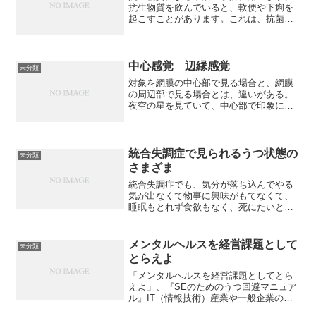
抗生物質を飲んでいると、軟便や下痢を
起こすことがあります。これは、抗菌作
用により、腸内細菌のバランスが乱れる
ためです。このお薬は、抗生物質に抵抗
力を持つ乳酸菌です。ふつう、抗生物質
といっしょに飲みます。抗...
中心感覚 辺縁感覚
未分類
対象を網膜の中心部で見る場合と、網膜
の周辺部で見る場合とは、違いがある。
夜空の星を見ていて、中心部で印象に残
らなかった星が、視線を動かし、視野の
周辺部にいったときに、とても印象的に
見えることがある。これは、網膜中心部
には色を見分ける細胞が多...
統合失調症で見られるうつ状態の
未分類
さまざま
統合失調症でも、気分が落ち込んでやる
気が出なくて物事に興味がもてなくて、
睡眠もとれず食欲もなく、死にたいとい
うことはあるもので、うつ状態に至る経
路もいくつかある。まず陽性症状で悩み
始めた時。どんな精神の病気も、最初
メンタルヘルスを経営課題として
未分類
は、普段できていたことがで...
とらえよ
「メンタルヘルスを経営課題としてとら
えよ」、『SEのためのうつ回避マニュア
ル』IT（情報技術）産業や一般企業のシ
ステム部門では、うつにかかる社員が多