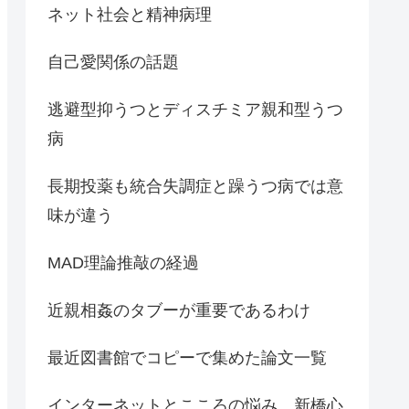
ネット社会と精神病理
自己愛関係の話題
逃避型抑うつとディスチミア親和型うつ
病
長期投薬も統合失調症と躁うつ病では意
味が違う
MAD理論推敲の経過
近親相姦のタブーが重要であるわけ
最近図書館でコピーで集めた論文一覧
インターネットとこころの悩み 新橋心