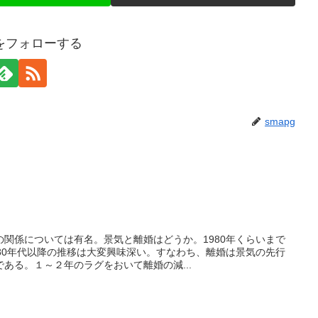
gをフォローする
smapg
関係については有名。景気と離婚はどうか。1980年くらいまで
80年代以降の推移は大変興味深い。すなわち、離婚は景気の先行
ある。１～２年のラグをおいて離婚の減...