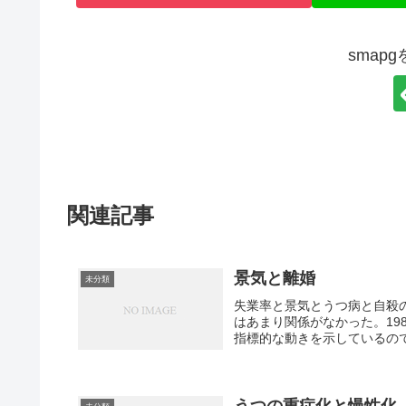
smap
関連記事
景気と離婚
未分類
失業率と景気とうつ病と自殺の
はあまり関係がなかった。19
指標的な動きを示しているので
うつの重症化と慢性化