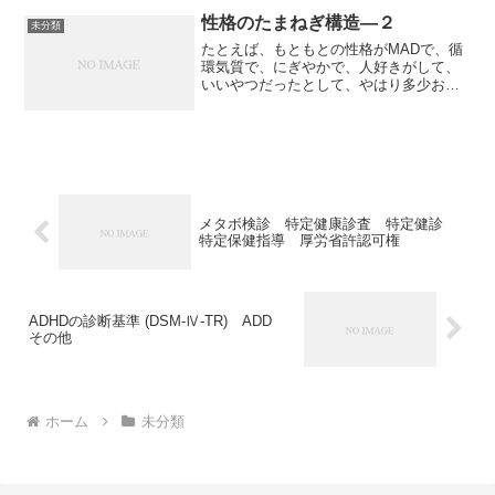
比較的用量比例的である。...
性格のたまねぎ構造―２
未分類
たとえば、もともとの性格がMADで、循
環気質で、にぎやかで、人好きがして、
いいやつだったとして、やはり多少おせ
っかいだし、俗世間的なところがあるの
で、超俗的な人に憧れたりするものだ。
そこで性格は一つの戦略として、純朴な
MAD(チクロチーム)...
メタボ検診 特定健康診査 特定健診
特定保健指導 厚労省許認可権
ADHDの診断基準 (DSM-Ⅳ-TR) ADD
その他
ホーム
未分類