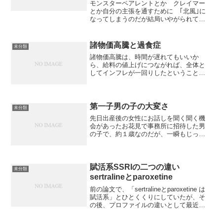
モンスターペアレントとか クレイマー
とか自分の主張を通すために ｢北風｣に
なってしまうのだが結局いやがられて嫌
われてたらいまわしにされることが多
い。適応戦略として高等ではない。
諸物価高騰と過食症
未分類
諸物価高騰は、時間が遅れてもいいか
ら、給料の値上げにつながれば、全体と
してインフレが一回りしたということに
なり、財産を持っている人には有利であ
る。*****食料品が値上げされれば、過食
は減るだろう。そのかわりにどのような
不安解消行動をとるか...
第一子男の子の大変さ
未分類
先日出産後の女性にお話しを聞く聞く機
会があったお花見で事務所に招待した男
の子で、約１歳なのだが、一瞬もじっと
していない。お母さんはひっきりなしに
抑えたりなだめたりして非常な筋肉労働
である。女の子の赤ちゃんの場合には少
しはおとなしいらしい。両...
賦活系SSRIの二つの違い
未分類
sertralineとparoxetine
前の論文で、「sertralineとparoxetine は
賦活系」とひとくくりにしていたが、そ
の後、プロファイルの違いとして最近言
われていることは、sertralineは用量に比
例する形で血中濃度が上昇し、効果も、