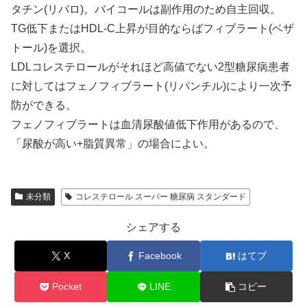
タチン(リバロ)。バイコールは副作用のため自主回収。
TG低下またはHDL-C上昇が目的ならばフィブラート(ベザ
トール)を選択。
LDLコレステロールがそれほど高値でない2型糖尿病患者
に対してはフェノフィブラート(リパンチル)により一次予
防ができる。
フェノフィブラートは血清尿酸値低下作用があるので、
「尿酸が高い+脂質異常」の場合によい。
未分類
コレステロール スーパー 糖尿病 スタンダード
シェアする
X
Facebook
はてブ
Pocket
LINE
コピー