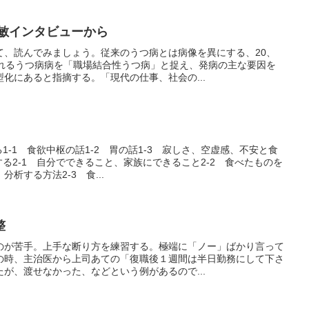
藤敏インタビューから
て、読んでみましょう。従来のうつ病とは病像を異にする、20、
られるうつ病病を「職場結合性うつ病」と捉え、発病の主な要因を
化にあると指摘する。「現代の仕事、社会の...
1-1 食欲中枢の話1-2 胃の話1-3 寂しさ、空虚感、不安と食
する2-1 自分でできること、家族にできること2-2 食べたものを
析する方法2-3 食...
整
のが苦手。上手な断り方を練習する。極端に「ノー」ばかり言って
の時、主治医から上司あての「復職後１週間は半日勤務にして下さ
が、渡せなかった、などという例があるので...