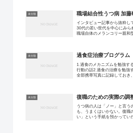
職場結合性うつ病 加
未分類
インタビュー記事から抜粋し
30代の若い世代を中心にみ
職場自体のメランコリー親和型
過食症治療プログラム
未分類
1.過食のメカニズムを勉強する
行動の話2.過食の治療を勉強
全部携帯写真に記録しておき、分
復職のための実際の調
未分類
うつ病の人は「ノー」と言う
も、うまくはいかない。復職
い」という手紙を預かっていた