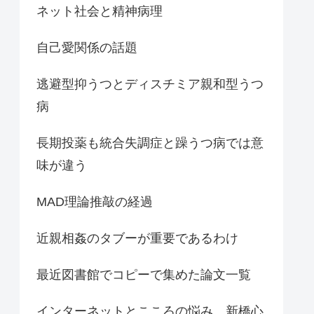
ネット社会と精神病理
自己愛関係の話題
逃避型抑うつとディスチミア親和型うつ
病
長期投薬も統合失調症と躁うつ病では意
味が違う
MAD理論推敲の経過
近親相姦のタブーが重要であるわけ
最近図書館でコピーで集めた論文一覧
インターネットとこころの悩み 新橋心