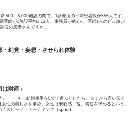
,500～3,000施設の間で、1診療所の平均患者数が556人です。
勤医師が1施設平均1.12人、事務員が約2人。医師1人のビル診が
調症の患者さんですか...
部・幻覚・妄想・させられ体験
男は財産」
産」 もし結婚相手を5分で選ぶとしたら、古くから言い伝え
は女性の美しさを求め、女性は安心感、富、責任を求めるという。
スピード・デーティング（speed ...