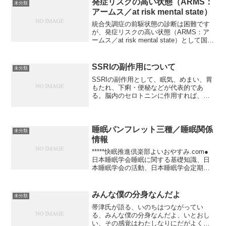
発症リスクの高い状態（ARMS：
未分類
アームス／at risk mental state）
統合失調症の前駆状態の診断は困難です
が、発症リスクの高い状態（ARMS：ア
ームス／at risk mental state）として国際
的に共通の診断基準が用いられます。も
ちろんARMSにある方すべてが統合失調
症になるわけではありません。実際...
SSRIの副作用について
未分類
SSRIの副作用として、眠気、めまい、胃
もたれ、下痢・便秘などが代表的であ
る。脳内のセロトニンに作用すれば、眠
気やめまいも起こるだろうし、胃腸に分
布する神経に作用すれば、胃もたれ、下
痢、便秘が起こるだろう。それはそうだ
けれど、SSRIを始め...
睡眠パンフレット三種／睡眠関係
未分類
情報
*****快眠推進倶楽部よいおやすみ.com●
日本睡眠学会睡眠に関する基礎知識、日
本睡眠学会の活動、日本睡眠学会定期学
術集会抄録、ニューズレターなど掲載。●
健康ネット財団法人 健康･体力づくり事
業財団のホームページ。健康に暮らすた
みんな僕の分身なんだよ
未分類
めのヒント...
帯津氏が語る、いのちはつながってい
る、みんな僕の分身なんだよ、いとおし
い、その感覚はわたしなりにだがよく分