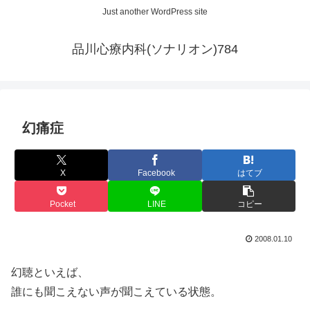
Just another WordPress site
品川心療内科(ソナリオン)784
幻痛症
X
Facebook
はてブ
Pocket
LINE
コピー
2008.01.10
幻聴といえば、
誰にも聞こえない声が聞こえている状態。