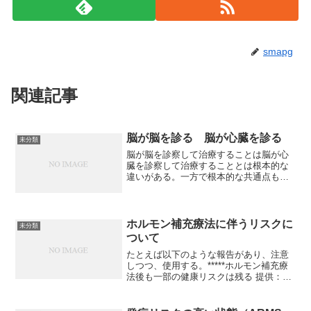
smapg
関連記事
脳が脳を診る 脳が心臓を診る
未分類
脳が脳を診察して治療することは脳が心
臓を診察して治療することとは根本的な
違いがある。一方で根本的な共通点もあ
る。根本的な共通点としては、科学一般
の営みであり、脳は、他人の脳をひとつ
の客観的な物質系として取り扱う。脳と
心臓との根本的な違いは、...
ホルモン補充療法に伴うリスクに
未分類
ついて
たとえば以下のような報告があり、注意
しつつ、使用する。*****ホルモン補充療
法後も一部の健康リスクは残る 提供：
Medscape 研究者らがホルモン補充療法
の是非を検討 Kathleen Doheny 【3月4
日】ホルモン補充療法（HRT...