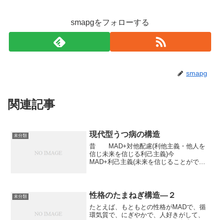
smapgをフォローする
smapg
関連記事
現代型うつ病の構造
未分類
昔 MAD+対他配慮(利他主義・他人を
信じ未来を信じる利己主義)今
MAD+利己主義(未来を信じることができ
ず、他人を信じることができない、利己
主義)この構造が背景にあり、病気が展開
する。*****現代型うつ病としていくつか
モデルが提出...
性格のたまねぎ構造―２
未分類
たとえば、もともとの性格がMADで、循
環気質で、にぎやかで、人好きがして、