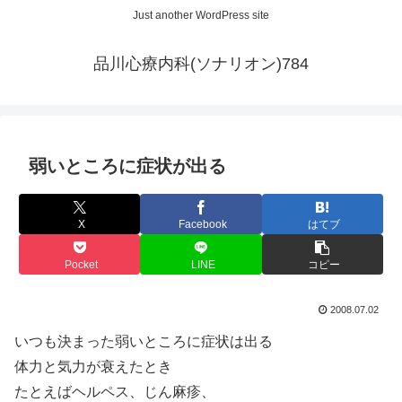
Just another WordPress site
品川心療内科(ソナリオン)784
弱いところに症状が出る
X
Facebook
はてブ
Pocket
LINE
コピー
2008.07.02
いつも決まった弱いところに症状は出る
体力と気力が衰えたとき
たとえばヘルペス、じん麻疹、