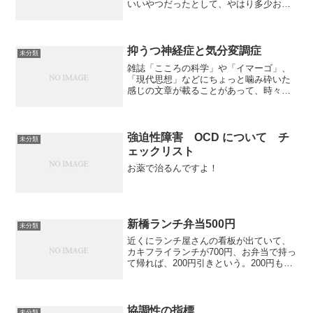
いいやつだったとして、やはり多少おせ
っかいだし、俗世間的なところがあるの
で、超俗的な人に憧れたりするものだ。
そこで性格は一つの戦略として、純朴な
MAD(チクロチーム)...
抑うつ神経症と気分変調症
未分類
雑誌「こころの科学」や「イマーゴ」、
「現代思想」などにちょっと噛み砕いた
感じの文章が載ることがあって、時々参
考にする。書き手も、業績にはならない
けれど、厳しいことも言われないので、
書きやすいらしい。昔は「抑うつ神経
症」とか「神経症性うつ」な...
強迫性障害 OCD について チ
未分類
ェックリスト
お薬で治るんですよ！
新橋ランチ弁当500円
未分類
近くにランチ屋さんの看板が出ていて、
カキフライランチが700円、お弁当で持っ
て帰れば、200円引きという。200円も安
いのは不思議と思いつつ、買ってみる。
店は、ビルの地下一階、壁には海底のよ
うな図柄、青い。あまりにも青い。しば
らく待つ。油で...
協調性の指標
未分類