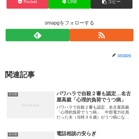
Pocket
LINE
コピー
smapgをフォローする
smapg
関連記事
パワハラで自殺２審も認定…名古
未分類
屋高裁「心理的負荷でうつ病」
パワハラで自殺２審も認定…名古屋高裁
「心理的負荷でうつ病」 中部電力社員
だった夫（当時３６歳）がうつ病になり
自殺したのは、過労や上司のパワーハラ
スメント（職権による人権侵害）が原因
だったとして、愛知県内に住む妻（４
電話相談の安らぎ
未分類
３）が名古屋南労働基準監督...