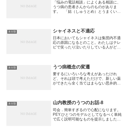
「悩みの電話相談」によくある相談に、
うつ病の患者さんからのものがありま
す。 「姑（しゅうとめ）とうまくいか
ず、うつ病に。この先やっていく自信が
ありません」 「職場になじめず、うつ
病になって退職しました。良くなりまし
たが、まだ不安で新しい仕事...
シャイネスと不適応
未分類
日本においてもシャイネスは集団内不適
応の原因になるとのこと。わたしはテレ
ビで笑ったり泣いたりしている人がどう
にかしているのかと思っていた。そうで
はないらしい。でも、大丈夫。人生は、
思ったよりも、あっという間に終わりま
すから。*****シャイ...
うつ病概念の変遷
未分類
要するにいろいろな考えがあったけれ
ど、それは頭で考えただけで、新しい薬
ができたら全く当てはまらない思弁的
specurativeなものだったというお話。む
しろ、そのような説が出されて、みんな
そんな風に考えたという一時期があった
と言うことは、パ...
山内教授のうつのお話-8
未分類
司会．簡単すぎるので心配になります。
PEY.ひとつのモデルとしてなるべく単純
で広く説明可能なものを提示しました。
しかしこのことで治療が決定的に変わる
ということもないのです。MA細胞を保護