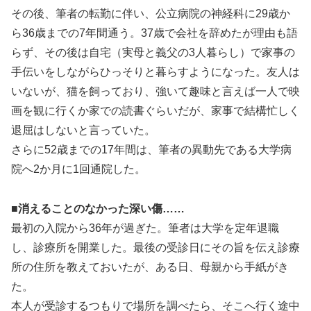
その後、筆者の転勤に伴い、公立病院の神経科に29歳か
ら36歳までの7年間通う。37歳で会社を辞めたが理由も語
らず、その後は自宅（実母と義父の3人暮らし）で家事の
手伝いをしながらひっそりと暮らすようになった。友人は
いないが、猫を飼っており、強いて趣味と言えば一人で映
画を観に行くか家での読書ぐらいだが、家事で結構忙しく
退屈はしないと言っていた。
さらに52歳までの17年間は、筆者の異動先である大学病
院へ2か月に1回通院した。
■消えることのなかった深い傷……
最初の入院から36年が過ぎた。筆者は大学を定年退職
し、診療所を開業した。最後の受診日にその旨を伝え診療
所の住所を教えておいたが、ある日、母親から手紙がき
た。
本人が受診するつもりで場所を調べたら、そこへ行く途中