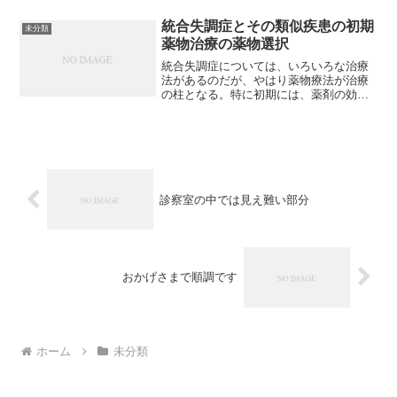
して回復を待つだけ、それが治療です。
司会.セロトニンの...
統合失調症とその類似疾患の初期
未分類
薬物治療の薬物選択
統合失調症については、いろいろな治療
法があるのだが、やはり薬物療法が治療
の柱となる。特に初期には、薬剤の効果
も期待できるし、その後の再発の防止も
期待できるので、初期の治療が特に大切
である。正直言って、昔の薬は、副作用
がきつかった。代表的な薬...
診察室の中では見え難い部分
おかげさまで順調です
ホーム
未分類